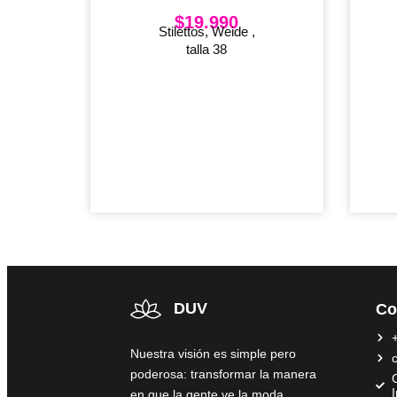
$
19.990
Stilettos, Weide ,
talla 38
DUV
Co
Nuestra visión es simple pero
poderosa: transformar la manera
C
en que la gente ve la moda,