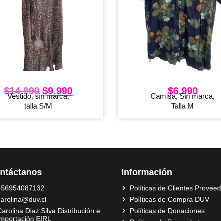
$
14.990
$
9.990
$
6.990
Vestido, sin marca,
Camisa, Sin marca,
talla S/M
Talla M
ntáctanos
Información
+56954087132
Políticas de Clientes Provee
carolina@duv.cl
Políticas de Compra DUV
arolina Diaz Silva Distribución e
Políticas de Donaciones
Importación EIRL