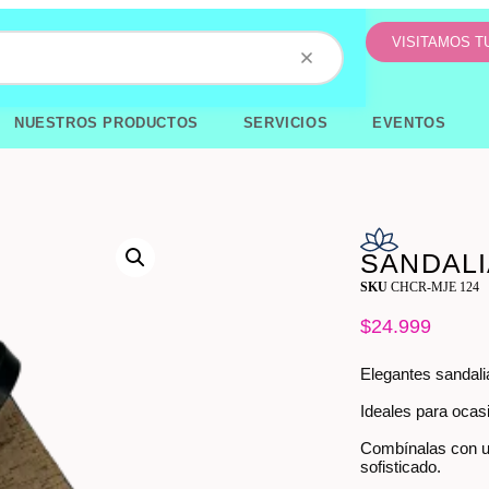
VISITAMOS 
NUESTROS PRODUCTOS
SERVICIOS
EVENTOS
SANDALI
SKU
CHCR-MJE 124
$
24.999
Elegantes sandalia
Ideales para ocas
Combínalas con un
sofisticado.