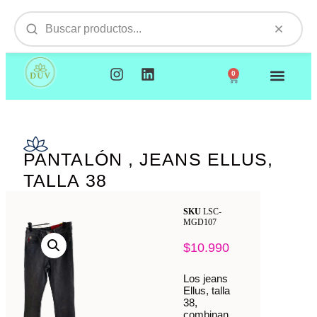
0
NUESTROS PRODUCTOS
VISITAMOS TU EMPR
PANTALÓN , JEANS ELLUS,
TALLA 38
SKU
LSC-
MGD107
$
10.990
Los jeans
Ellus, talla
38,
combinan