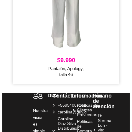
$
9.990
Pantalón, Apology,
talla 46
DUV
Contáctanos
Información
Horario
de
+56954087132
Políticas de
atención
Clientes
Nuestra
carolina@duv.cl
Proveedores
La
visión
Carolina
Serena:
Políticas
Diaz Silva
es
Lun -
de
Distribución
vie:
simple
Compra