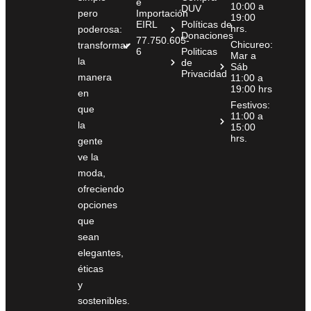
e
10:00 a
DUV
pero
Importación
19:00
EIRL
Políticas de
hrs.
poderosa:
Donaciones
77.750.605-
Chicureo:
transformar
6
Politicas
Mar a
la
de
Sáb
Privacidad
manera
11:00 a
19:00 hrs
en
Festivos:
que
11:00 a
la
15:00
hrs.
gente
ve la
moda,
ofreciendo
opciones
que
sean
elegantes,
éticas
y
sostenibles.