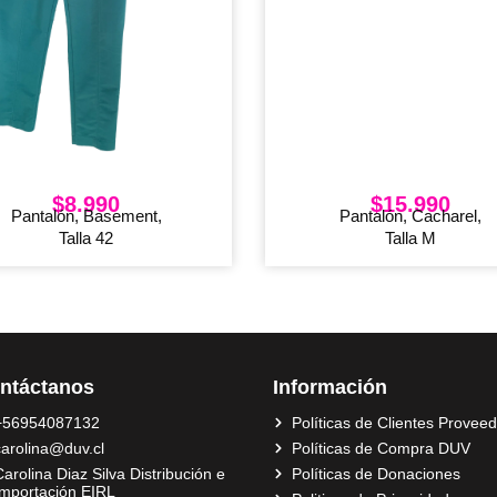
$
8.990
$
15.990
Pantalón, Basement,
Pantalón, Cacharel,
Talla 42
Talla M
ntáctanos
Información
+56954087132
Políticas de Clientes Provee
carolina@duv.cl
Políticas de Compra DUV
arolina Diaz Silva Distribución e
Políticas de Donaciones
Importación EIRL