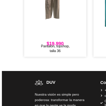
$
19.990
Pantalón, topshop,
talla 36
DUV
Co
Nuestra visión es simple pero
poderosa: transformar la manera
C
en que la gente ve la moda,