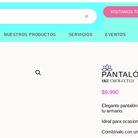
VISITAMOS 
NUESTROS PRODUCTOS
SERVICIOS
EVENTOS
PANTALÓ
SKU
CHCR-CCT121
$
9.990
Elegante pantalón 
tu armario.
Ideal para ocasio
Combínalo con una