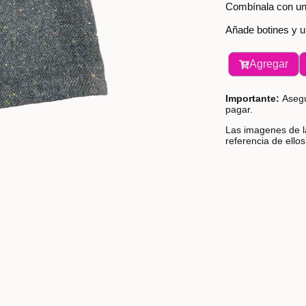
Combínala con una
Añade botines y u
Agregar
Importante:
Asegú
pagar.
Las imagenes de la
referencia de ello