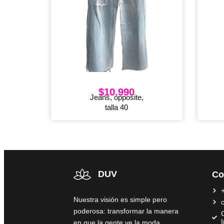
$
10.990
Jeans, opposite,
talla 40
DUV
Co
Nuestra visión es simple pero
poderosa: transformar la manera
C
en que la gente ve la moda,