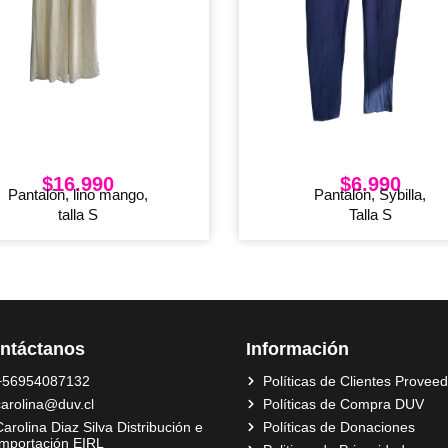
$
16.990
$
6.990
Pantalón, lino mango,
Pantalón, Sybilla,
talla S
Talla S
ntáctanos
Información
+56954087132
Políticas de Clientes Provee
carolina@duv.cl
Políticas de Compra DUV
arolina Diaz Silva Distribución e
Políticas de Donaciones
Importación EIRL