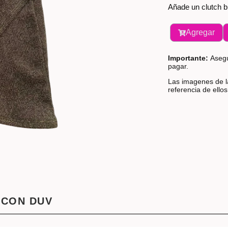
Añade un clutch br
Agregar
Importante:
Asegú
pagar.
Las imagenes de la
referencia de ello
 CON DUV