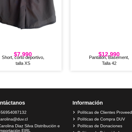
$
7.990
$
12.990
Short, corto deportivo,
Pantalón, Basement,
talla XS
Talla 42
ntáctanos
Información
+56954087132
Políticas de Clientes Provee
carolina@duv.cl
Políticas de Compra DUV
arolina Diaz Silva Distribución e
Políticas de Donaciones
Importación EIRL