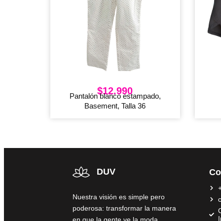
$
12.990
Pantalón blanco estampado,
Basement, Talla 36
DUV
Co
Nuestra visión es simple pero
poderosa: transformar la manera
C
en que la gente ve la moda,