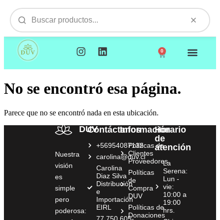
0
NUESTROS PRODUCTOS
VISITAMOS TU EMPR
No se encontró esa página.
Parece que no se encontró nada en esta ubicación.
DUV
Contáctanos
Información
Horario
de
+56954087132
Políticas de
atención
Clientes
Nuestra
carolina@duv.cl
Proveedores
La
visión
Carolina
Serena:
Políticas
Diaz Silva
es
Lun -
de
Distribución
vie:
simple
Compra
e
10:00 a
DUV
pero
Importación
19:00
EIRL
Políticas de
hrs.
poderosa:
Donaciones
77.750.605-