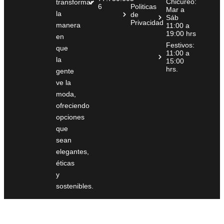
Chicureo:
transformar
6
Politicas
Mar a
la
de
Sáb
Privacidad
manera
11:00 a
19:00 hrs
en
Festivos:
que
11:00 a
la
15:00
hrs.
gente
ve la
moda,
ofreciendo
opciones
que
sean
elegantes,
éticas
y
sostenibles.