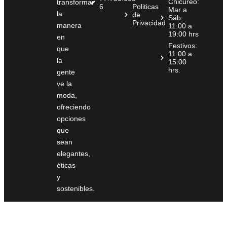
Chicureo:
transformar
6
Politicas
Mar a
la
de
Sáb
Privacidad
manera
11:00 a
19:00 hrs
en
Festivos:
que
11:00 a
la
15:00
hrs.
gente
ve la
moda,
ofreciendo
opciones
que
sean
elegantes,
éticas
y
sostenibles.