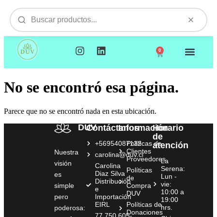
0
NUESTROS PRODUCTOS
VISITAMOS TU EMPR
No se encontró esa página.
Parece que no se encontró nada en esta ubicación.
DUV
Contáctanos
Información
Horario
de
+56954087132
Políticas de
atención
Clientes
Nuestra
carolina@duv.cl
Proveedores
La
visión
Carolina
Serena:
Políticas
Diaz Silva
es
Lun -
de
Distribución
vie:
simple
Compra
e
10:00 a
DUV
pero
Importación
19:00
EIRL
Políticas de
hrs.
poderosa:
Donaciones
77.750.605-