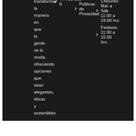
Chicureo:
transformar
6
Politicas
Mar a
la
de
Sáb
Privacidad
manera
11:00 a
19:00 hrs
en
Festivos:
que
11:00 a
la
15:00
hrs.
gente
ve la
moda,
ofreciendo
opciones
que
sean
elegantes,
éticas
y
sostenibles.