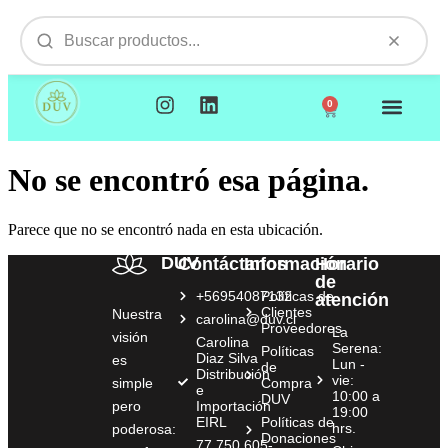
0
NUESTROS PRODUCTOS
VISITAMOS TU EMPR
No se encontró esa página.
Parece que no se encontró nada en esta ubicación.
DUV
Contáctanos
Información
Horario
de
+56954087132
Políticas de
atención
Clientes
Nuestra
carolina@duv.cl
Proveedores
La
visión
Carolina
Serena:
Políticas
Diaz Silva
es
Lun -
de
Distribución
vie:
simple
Compra
e
10:00 a
DUV
pero
Importación
19:00
EIRL
Políticas de
hrs.
poderosa:
Donaciones
77.750.605-