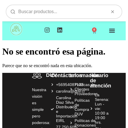
0
NUESTROS PRODUCTOS
VISITAMOS TU EMPR
No se encontró esa página.
Parece que no se encontró nada en esta ubicación.
DUV
Contáctanos
Información
Horario
de
+56954087132
Políticas de
atención
Clientes
Nuestra
carolina@duv.cl
Proveedores
La
visión
Carolina
Serena:
Políticas
Diaz Silva
es
Lun -
de
Distribución
vie:
simple
Compra
e
10:00 a
DUV
pero
Importación
19:00
EIRL
Políticas de
hrs.
poderosa:
Donaciones
77.750.605-