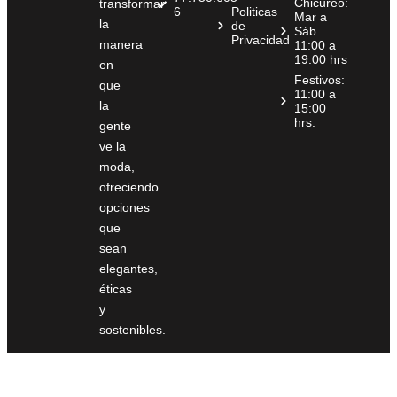
Chicureo:
transformar
6
Politicas
Mar a
la
de
Sáb
Privacidad
manera
11:00 a
19:00 hrs
en
Festivos:
que
11:00 a
la
15:00
hrs.
gente
ve la
moda,
ofreciendo
opciones
que
sean
elegantes,
éticas
y
sostenibles.