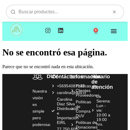
0
NUESTROS PRODUCTOS
VISITAMOS TU EMPR
No se encontró esa página.
Parece que no se encontró nada en esta ubicación.
DUV
Contáctanos
Información
Horario
de
+56954087132
Políticas de
atención
Clientes
Nuestra
carolina@duv.cl
Proveedores
La
visión
Carolina
Serena:
Políticas
Diaz Silva
es
Lun -
de
Distribución
vie:
simple
Compra
e
10:00 a
DUV
pero
Importación
19:00
EIRL
Políticas de
hrs.
poderosa:
Donaciones
77.750.605-