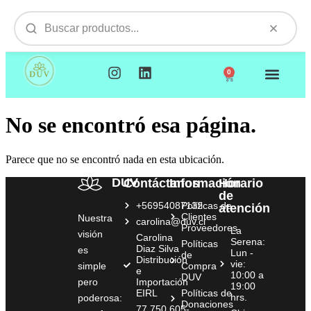
0
NUESTROS PRODUCTOS
VISITAMOS TU EMPR
No se encontró esa página.
Parece que no se encontró nada en esta ubicación.
DUV
Contáctanos
Información
Horario
de
+56954087132
Políticas de
atención
Clientes
Nuestra
carolina@duv.cl
Proveedores
La
visión
Carolina
Serena:
Políticas
Diaz Silva
es
Lun -
de
Distribución
vie:
simple
Compra
e
10:00 a
DUV
pero
Importación
19:00
EIRL
Políticas de
hrs.
poderosa:
Donaciones
77.750.605-