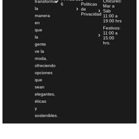
Chicureo:
transformar
6
Politicas
Mar a
la
de
Sáb
Privacidad
manera
11:00 a
19:00 hrs
en
Festivos:
que
11:00 a
la
15:00
hrs.
gente
ve la
moda,
ofreciendo
opciones
que
sean
elegantes,
éticas
y
sostenibles.