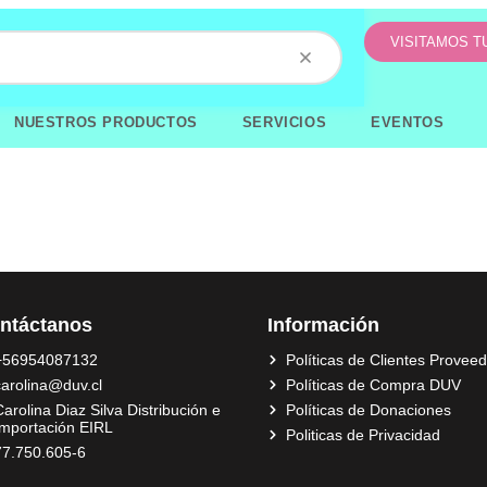
VISITAMOS 
NUESTROS PRODUCTOS
SERVICIOS
EVENTOS
ntáctanos
Información
+56954087132
Políticas de Clientes Provee
carolina@duv.cl
Políticas de Compra DUV
arolina Diaz Silva Distribución e
Políticas de Donaciones
Importación EIRL
Politicas de Privacidad
77.750.605-6