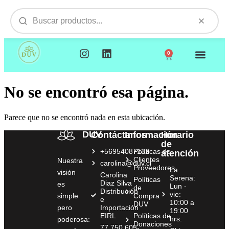
0
NUESTROS PRODUCTOS
VISITAMOS TU EMPR
No se encontró esa página.
Parece que no se encontró nada en esta ubicación.
DUV
Contáctanos
Información
Horario
de
+56954087132
Políticas de
atención
Clientes
Nuestra
carolina@duv.cl
Proveedores
La
visión
Carolina
Serena:
Políticas
Diaz Silva
es
Lun -
de
Distribución
vie:
simple
Compra
e
10:00 a
DUV
pero
Importación
19:00
EIRL
Políticas de
hrs.
poderosa:
Donaciones
77.750.605-