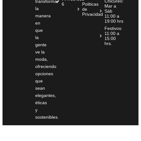
Chicureo:
transformar
6
Politicas
Mar a
la
de
Sáb
Privacidad
manera
11:00 a
19:00 hrs
en
Festivos:
que
11:00 a
la
15:00
hrs.
gente
ve la
moda,
ofreciendo
opciones
que
sean
elegantes,
éticas
y
sostenibles.