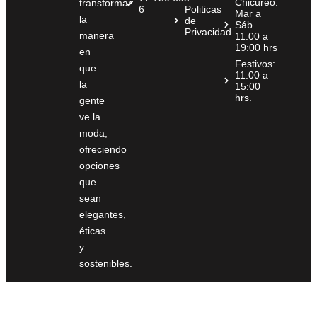
Chicureo:
transformar
6
Politicas
Mar a
la
de
Sáb
Privacidad
manera
11:00 a
19:00 hrs
en
Festivos:
que
11:00 a
la
15:00
hrs.
gente
ve la
moda,
ofreciendo
opciones
que
sean
elegantes,
éticas
y
sostenibles.