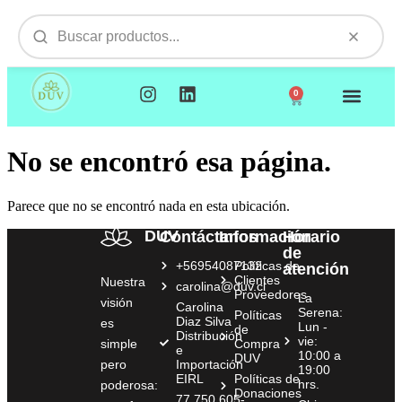
0
NUESTROS PRODUCTOS
VISITAMOS TU EMPR
No se encontró esa página.
Parece que no se encontró nada en esta ubicación.
DUV
Contáctanos
Información
Horario
de
+56954087132
Políticas de
atención
Clientes
Nuestra
carolina@duv.cl
Proveedores
La
visión
Carolina
Serena:
Políticas
Diaz Silva
es
Lun -
de
Distribución
vie:
simple
Compra
e
10:00 a
DUV
pero
Importación
19:00
EIRL
Políticas de
hrs.
poderosa:
Donaciones
77.750.605-