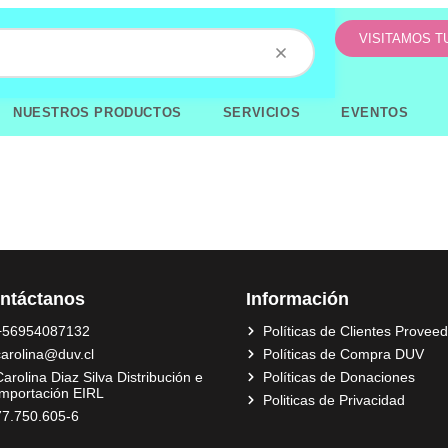
VISITAMOS 
NUESTROS PRODUCTOS
SERVICIOS
EVENTOS
ntáctanos
Información
+56954087132
Políticas de Clientes Provee
carolina@duv.cl
Políticas de Compra DUV
arolina Diaz Silva Distribución e
Políticas de Donaciones
Importación EIRL
Politicas de Privacidad
77.750.605-6