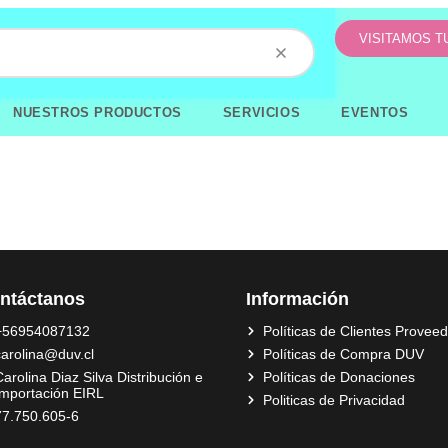
VISITAMOS 
NUESTROS PRODUCTOS
SERVICIOS
EVENTOS
ntáctanos
Información
+56954087132
Políticas de Clientes Provee
carolina@duv.cl
Políticas de Compra DUV
arolina Diaz Silva Distribución e
Políticas de Donaciones
Importación EIRL
Politicas de Privacidad
77.750.605-6