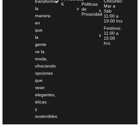
Chicureo:
transformar
6
Politicas
Mar a
la
de
Sáb
Privacidad
manera
11:00 a
19:00 hrs
en
Festivos:
que
11:00 a
la
15:00
hrs.
gente
ve la
moda,
ofreciendo
opciones
que
sean
elegantes,
éticas
y
sostenibles.