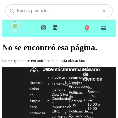
0
NUESTROS PRODUCTOS
VISITAMOS TU EMPR
No se encontró esa página.
Parece que no se encontró nada en esta ubicación.
DUV
Contáctanos
Información
Horario
de
+56954087132
Políticas de
atención
Clientes
Nuestra
carolina@duv.cl
Proveedores
La
visión
Carolina
Serena:
Políticas
Diaz Silva
es
Lun -
de
Distribución
vie:
simple
Compra
e
10:00 a
DUV
pero
Importación
19:00
EIRL
Políticas de
hrs.
poderosa:
Donaciones
77.750.605-