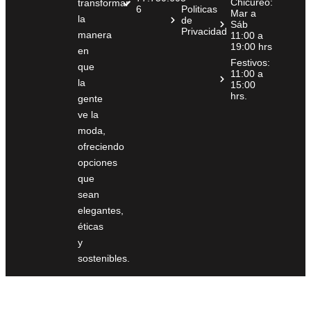
Chicureo:
transformar
6
Politicas
Mar a
la
de
Sáb
Privacidad
manera
11:00 a
19:00 hrs
en
Festivos:
que
11:00 a
la
15:00
hrs.
gente
ve la
moda,
ofreciendo
opciones
que
sean
elegantes,
éticas
y
sostenibles.