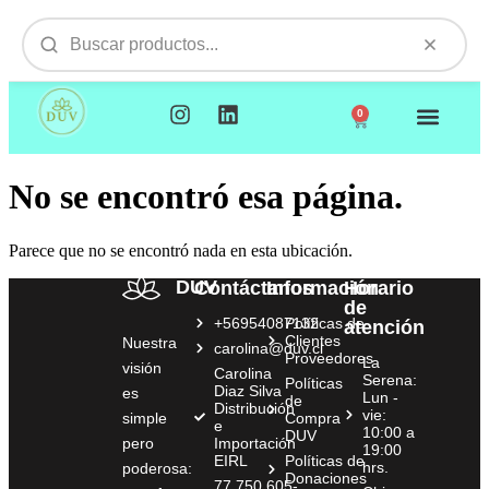
0
NUESTROS PRODUCTOS
VISITAMOS TU EMPR
No se encontró esa página.
Parece que no se encontró nada en esta ubicación.
DUV
Contáctanos
Información
Horario
de
+56954087132
Políticas de
atención
Clientes
Nuestra
carolina@duv.cl
Proveedores
La
visión
Carolina
Serena:
Políticas
Diaz Silva
es
Lun -
de
Distribución
vie:
simple
Compra
e
10:00 a
DUV
pero
Importación
19:00
EIRL
Políticas de
hrs.
poderosa:
Donaciones
77.750.605-