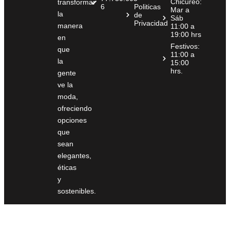
Chicureo:
transformar
6
Politicas
Mar a
la
de
Sáb
Privacidad
manera
11:00 a
19:00 hrs
en
Festivos:
que
11:00 a
la
15:00
hrs.
gente
ve la
moda,
ofreciendo
opciones
que
sean
elegantes,
éticas
y
sostenibles.