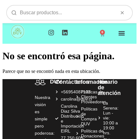
0
NUESTROS PRODUCTOS
VISITAMOS TU EMPR
No se encontró esa página.
Parece que no se encontró nada en esta ubicación.
DUV
Contáctanos
Información
Horario
de
+56954087132
Políticas de
atención
Clientes
Nuestra
carolina@duv.cl
Proveedores
La
visión
Carolina
Serena:
Políticas
Diaz Silva
es
Lun -
de
Distribución
vie:
simple
Compra
e
10:00 a
DUV
pero
Importación
19:00
EIRL
Políticas de
hrs.
poderosa:
Donaciones
77.750.605-