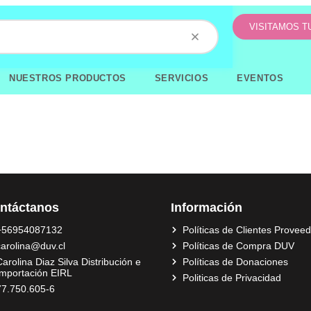
VISITAMOS 
NUESTROS PRODUCTOS
SERVICIOS
EVENTOS
ntáctanos
Información
+56954087132
Políticas de Clientes Provee
carolina@duv.cl
Políticas de Compra DUV
arolina Diaz Silva Distribución e
Políticas de Donaciones
Importación EIRL
Politicas de Privacidad
77.750.605-6