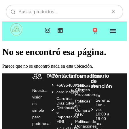
0
NUESTROS PRODUCTOS
VISITAMOS TU EMPR
No se encontró esa página.
Parece que no se encontró nada en esta ubicación.
DUV
Contáctanos
Información
Horario
de
+56954087132
Políticas de
atención
Clientes
Nuestra
carolina@duv.cl
Proveedores
La
visión
Carolina
Serena:
Políticas
Diaz Silva
es
Lun -
de
Distribución
vie:
simple
Compra
e
10:00 a
DUV
pero
Importación
19:00
EIRL
Políticas de
hrs.
poderosa:
Donaciones
77.750.605-