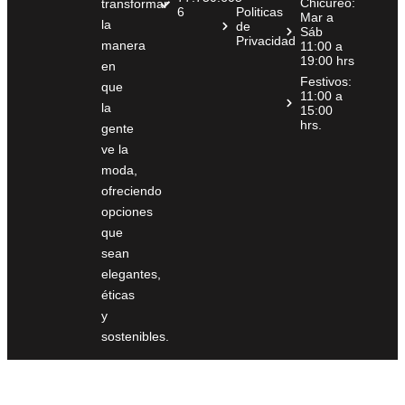
Chicureo:
transformar
6
Politicas
Mar a
la
de
Sáb
Privacidad
manera
11:00 a
19:00 hrs
en
Festivos:
que
11:00 a
la
15:00
hrs.
gente
ve la
moda,
ofreciendo
opciones
que
sean
elegantes,
éticas
y
sostenibles.