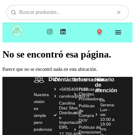
0
NUESTROS PRODUCTOS
VISITAMOS TU EMPR
No se encontró esa página.
Parece que no se encontró nada en esta ubicación.
DUV
Contáctanos
Información
Horario
de
+56954087132
Políticas de
atención
Clientes
Nuestra
carolina@duv.cl
Proveedores
La
visión
Carolina
Serena:
Políticas
Diaz Silva
es
Lun -
de
Distribución
vie:
simple
Compra
e
10:00 a
DUV
pero
Importación
19:00
EIRL
Políticas de
hrs.
poderosa:
Donaciones
77.750.605-