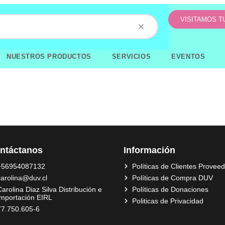
VISITAMOS 
NUESTROS PRODUCTOS
SERVICIOS
EVENTOS
ntáctanos
Información
+56954087132
Políticas de Clientes Provee
carolina@duv.cl
Políticas de Compra DUV
arolina Diaz Silva Distribución e
Políticas de Donaciones
Importación EIRL
Politicas de Privacidad
77.750.605-6