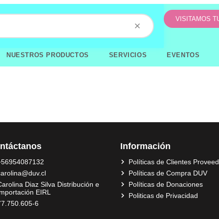
VISITAMOS 
NUESTROS PRODUCTOS
SERVICIOS
EVENTOS
ntáctanos
Información
+56954087132
Políticas de Clientes Provee
carolina@duv.cl
Políticas de Compra DUV
arolina Diaz Silva Distribución e
Políticas de Donaciones
Importación EIRL
Politicas de Privacidad
77.750.605-6