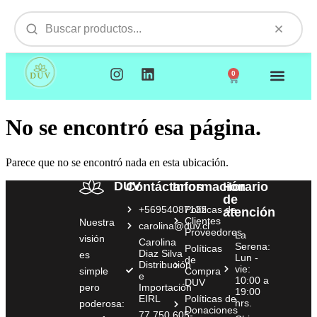
0
NUESTROS PRODUCTOS
VISITAMOS TU EMPR
No se encontró esa página.
Parece que no se encontró nada en esta ubicación.
DUV
Contáctanos
Información
Horario
de
+56954087132
Políticas de
atención
Clientes
Nuestra
carolina@duv.cl
Proveedores
La
visión
Carolina
Serena:
Políticas
Diaz Silva
es
Lun -
de
Distribución
vie:
simple
Compra
e
10:00 a
DUV
pero
Importación
19:00
EIRL
Políticas de
hrs.
poderosa:
Donaciones
77.750.605-