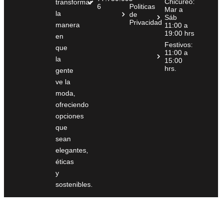
Chicureo:
transformar
6
Politicas
Mar a
la
de
Sáb
Privacidad
manera
11:00 a
19:00 hrs
en
Festivos:
que
11:00 a
la
15:00
hrs.
gente
ve la
moda,
ofreciendo
opciones
que
sean
elegantes,
éticas
y
sostenibles.