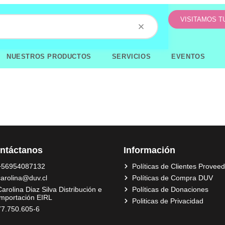
VISITAMOS 
NUESTROS PRODUCTOS
SERVICIOS
EVENTOS
ntáctanos
Información
+56954087132
Políticas de Clientes Provee
carolina@duv.cl
Políticas de Compra DUV
arolina Diaz Silva Distribución e
Políticas de Donaciones
Importación EIRL
Politicas de Privacidad
77.750.605-6