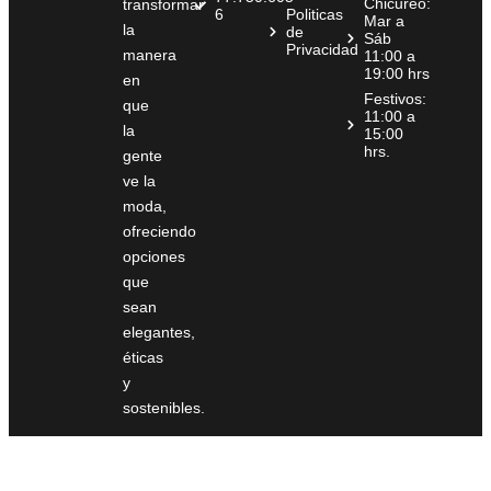
Chicureo:
transformar
6
Politicas
Mar a
la
de
Sáb
Privacidad
manera
11:00 a
19:00 hrs
en
Festivos:
que
11:00 a
la
15:00
hrs.
gente
ve la
moda,
ofreciendo
opciones
que
sean
elegantes,
éticas
y
sostenibles.