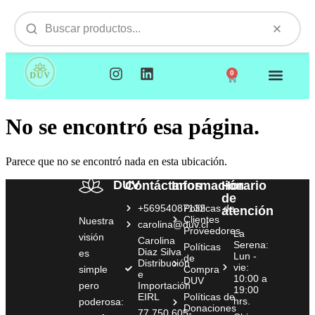
0
NUESTROS PRODUCTOS
VISITAMOS TU EMPR
No se encontró esa página.
Parece que no se encontró nada en esta ubicación.
DUV
Contáctanos
Información
Horario
de
+56954087132
Políticas de
atención
Clientes
Nuestra
carolina@duv.cl
Proveedores
La
visión
Carolina
Serena:
Políticas
Diaz Silva
es
Lun -
de
Distribución
vie:
simple
Compra
e
10:00 a
DUV
pero
Importación
19:00
EIRL
Políticas de
hrs.
poderosa:
Donaciones
77.750.605-