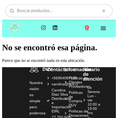
0
NUESTROS PRODUCTOS
VISITAMOS TU EMPR
No se encontró esa página.
Parece que no se encontró nada en esta ubicación.
DUV
Contáctanos
Información
Horario
de
+56954087132
Políticas de
atención
Clientes
Nuestra
carolina@duv.cl
Proveedores
La
visión
Carolina
Serena:
Políticas
Diaz Silva
es
Lun -
de
Distribución
vie:
simple
Compra
e
10:00 a
DUV
pero
Importación
19:00
EIRL
Políticas de
hrs.
poderosa:
Donaciones
77.750.605-