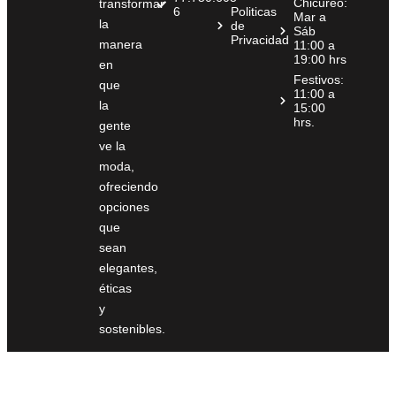
Chicureo:
transformar
6
Politicas
Mar a
la
de
Sáb
Privacidad
manera
11:00 a
19:00 hrs
en
Festivos:
que
11:00 a
la
15:00
hrs.
gente
ve la
moda,
ofreciendo
opciones
que
sean
elegantes,
éticas
y
sostenibles.