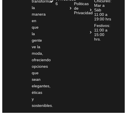
Chicureo:
transformar
6
Politicas
Mar a
la
de
Sáb
Privacidad
manera
11:00 a
19:00 hrs
en
Festivos:
que
11:00 a
la
15:00
hrs.
gente
ve la
moda,
ofreciendo
opciones
que
sean
elegantes,
éticas
y
sostenibles.