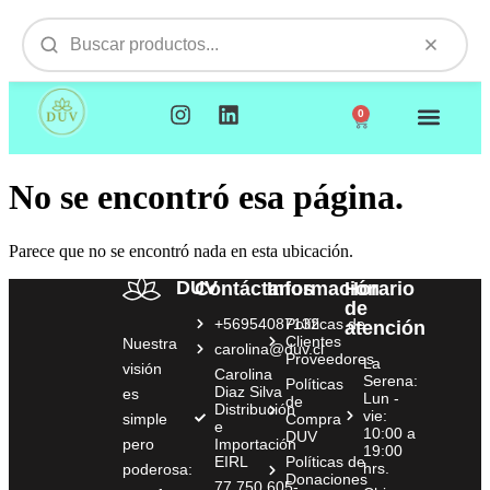
0
NUESTROS PRODUCTOS
VISITAMOS TU EMPR
No se encontró esa página.
Parece que no se encontró nada en esta ubicación.
DUV
Contáctanos
Información
Horario
de
+56954087132
Políticas de
atención
Clientes
Nuestra
carolina@duv.cl
Proveedores
La
visión
Carolina
Serena:
Políticas
Diaz Silva
es
Lun -
de
Distribución
vie:
simple
Compra
e
10:00 a
DUV
pero
Importación
19:00
EIRL
Políticas de
hrs.
poderosa:
Donaciones
77.750.605-