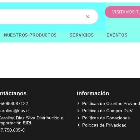
VISITAMOS 
NUESTROS PRODUCTOS
SERVICIOS
EVENTOS
ntáctanos
Información
+56954087132
Políticas de Clientes Provee
carolina@duv.cl
Políticas de Compra DUV
arolina Diaz Silva Distribución e
Políticas de Donaciones
Importación EIRL
Politicas de Privacidad
77.750.605-6