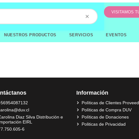
VISITAMOS 
NUESTROS PRODUCTOS
SERVICIOS
EVENTOS
ntáctanos
Información
+56954087132
Políticas de Clientes Provee
carolina@duv.cl
Políticas de Compra DUV
arolina Diaz Silva Distribución e
Políticas de Donaciones
Importación EIRL
Politicas de Privacidad
77.750.605-6