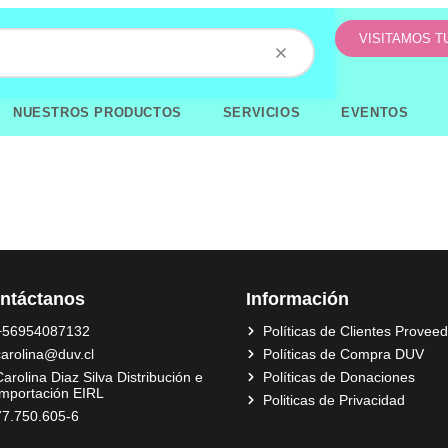
VISITAMOS 
NUESTROS PRODUCTOS
SERVICIOS
EVENTOS
ntáctanos
Información
+56954087132
Políticas de Clientes Provee
carolina@duv.cl
Políticas de Compra DUV
arolina Diaz Silva Distribución e
Políticas de Donaciones
Importación EIRL
Politicas de Privacidad
77.750.605-6