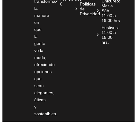
Chicureo:
transformar
6
Politicas
Mar a
la
de
Sáb
Privacidad
manera
11:00 a
19:00 hrs
en
Festivos:
que
11:00 a
la
15:00
hrs.
gente
ve la
moda,
ofreciendo
opciones
que
sean
elegantes,
éticas
y
sostenibles.