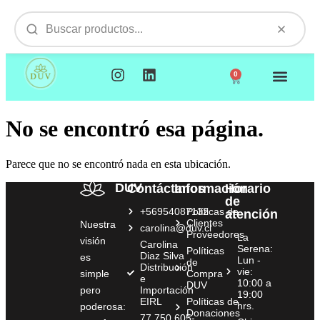
0
NUESTROS PRODUCTOS
VISITAMOS TU EMPR
No se encontró esa página.
Parece que no se encontró nada en esta ubicación.
DUV
Contáctanos
Información
Horario
de
+56954087132
Políticas de
atención
Clientes
Nuestra
carolina@duv.cl
Proveedores
La
visión
Carolina
Serena:
Políticas
Diaz Silva
es
Lun -
de
Distribución
vie:
simple
Compra
e
10:00 a
DUV
pero
Importación
19:00
EIRL
Políticas de
hrs.
poderosa:
Donaciones
77.750.605-