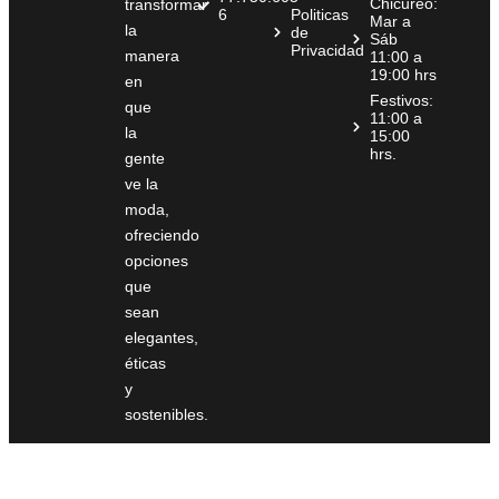
Chicureo:
transformar
6
Politicas
Mar a
la
de
Sáb
Privacidad
manera
11:00 a
19:00 hrs
en
Festivos:
que
11:00 a
la
15:00
hrs.
gente
ve la
moda,
ofreciendo
opciones
que
sean
elegantes,
éticas
y
sostenibles.