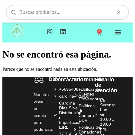
0
NUESTROS PRODUCTOS
VISITAMOS TU EMPR
No se encontró esa página.
Parece que no se encontró nada en esta ubicación.
DUV
Contáctanos
Información
Horario
de
+56954087132
Políticas de
atención
Clientes
Nuestra
carolina@duv.cl
Proveedores
La
visión
Carolina
Serena:
Políticas
Diaz Silva
es
Lun -
de
Distribución
vie:
simple
Compra
e
10:00 a
DUV
pero
Importación
19:00
EIRL
Políticas de
hrs.
poderosa:
Donaciones
77.750.605-